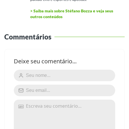
> Saiba mais sobre Stéfano Bozza e veja seus
outros conteúdos
Commentários
Deixe seu comentário...