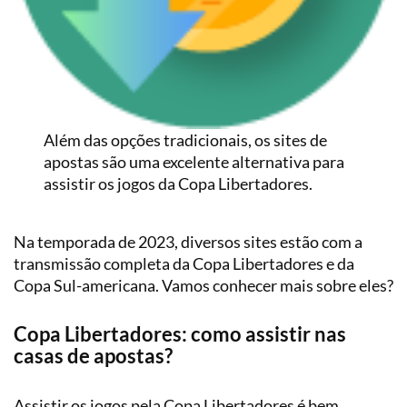
Além das opções tradicionais, os sites de
apostas são uma excelente alternativa para
assistir os jogos da Copa Libertadores.
Na temporada de 2023, diversos sites estão com a
transmissão completa da Copa Libertadores e da
Copa Sul-americana. Vamos conhecer mais sobre eles?
Copa Libertadores: como assistir nas
casas de apostas?
Assistir os jogos pela Copa Libertadores é bem