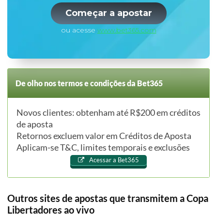
Começar a apostar
ou acesse
www.bet365.com
De olho nos termos e condições da Bet365
Novos clientes: obtenham até R$200 em créditos
de aposta​
Retornos excluem valor em Créditos de Aposta
Aplicam-se T&C, limites temporais e exclusões
Acessar a Bet365
Outros sites de apostas que transmitem a Copa
Libertadores ao vivo