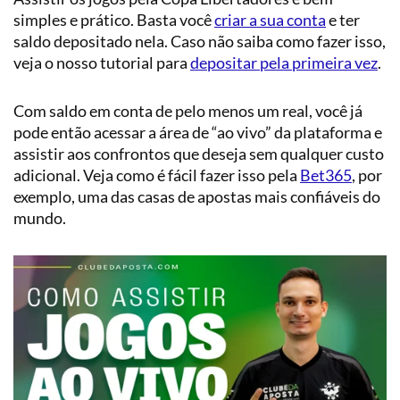
simples e prático. Basta você
criar a sua conta
e ter
saldo depositado nela. Caso não saiba como fazer isso,
veja o nosso tutorial para
depositar pela primeira vez
.
Com saldo em conta de pelo menos um real, você já
pode então acessar a área de “ao vivo” da plataforma e
assistir aos confrontos que deseja sem qualquer custo
adicional. Veja como é fácil fazer isso pela
Bet365
, por
exemplo, uma das casas de apostas mais confiáveis do
mundo.