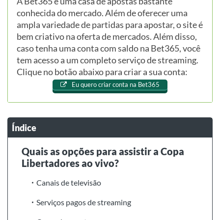
A Bet365 é uma casa de apostas bastante
Futebol
Banca
conhecida do mercado. Além de oferecer uma
Americano
ampla variedade de partidas para apostar, o site é
Planilha
Loterias
de
bem criativo na oferta de mercados. Além disso,
Precificação
caso tenha uma conta com saldo na Bet365, você
tem acesso a um completo serviço de streaming.
Simulador
Clique no botão abaixo para criar a sua conta:
de
Apostas
Eu quero criar conta na Bet365
Índice
Quais as opções para assistir a Copa
Libertadores ao vivo?
Canais de televisão
Serviços pagos de streaming