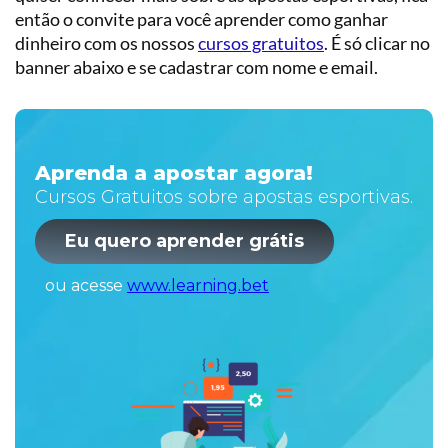
então o convite para você aprender como ganhar
dinheiro com os nossos
cursos gratuitos
. É só clicar no
banner abaixo e se cadastrar com nome e email.
Aprenda a apostar agora!
Cursos Gratuitos sobre apostas esportivas.
Eu quero aprender grátis
ou acesse
www.learning.bet