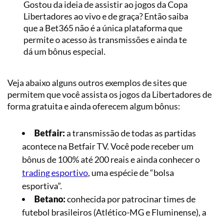
Gostou da ideia de assistir ao jogos da Copa
Libertadores ao vivo e de graça? Então saiba
que a Bet365 não é a única plataforma que
permite o acesso às transmissões e ainda te
dá um bônus especial.
Veja abaixo alguns outros exemplos de sites que
permitem que você assista os jogos da Libertadores de
forma gratuita e ainda oferecem algum bônus:
Betfair:
a transmissão de todas as partidas
acontece na Betfair TV. Você pode receber um
bônus de 100% até 200 reais e ainda conhecer o
trading esportivo
, uma espécie de “bolsa
esportiva”.
Betano:
conhecida por patrocinar times de
futebol brasileiros (Atlético-MG e Fluminense), a