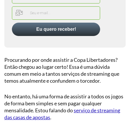
Completo
Bet365
GRÁTIS
para
Ferramentas
a
de
Betfair
Fase
Apostas
de
Eu quero receber!
Betano
Grupos
Últimas
do
Palpites
Blog
Palpites
Copa
do
Promoções
Boa
Procurando por onde assistir a Copa Libertadores?
Mundo
do
Superbet
do
2026
Dia
Então chegou ao lugar certo! Essa é uma dúvida
Dia
comum em meio a tantos serviços de streaming que
Novibet
|
Comparador
Apostas
munidade
temos atualmente e confundem o torcedor.
SuperOdds
de
Esportivas
Bilhete
KTO
e
Odds
Pronto
Promos
Como
para
No entanto, há uma forma de assistir a todos os jogos
Sportingbet
apostar?
Hoje
Calculadora
de forma bem simples e sem pagar qualquer
Ver
de
mensalidade. Estou falando do
serviço de streaming
Estratégias
Palpites
todas
Apostas
de
das casas de apostas
.
de
Apostas
hoje
Cursos