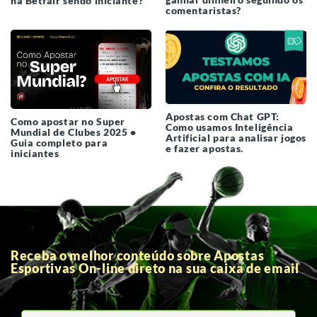
na Betfair sendo iniciante?
comentaristas?
Apostas com Chat GPT:
Como apostar no Super
Como usamos Inteligência
Mundial de Clubes 2025 •
Artificial para analisar jogos
Guia completo para
e fazer apostas.
iniciantes
Receba o melhor conteúdo sobre Apostas
Esportivas On-line direto na sua caixa de email