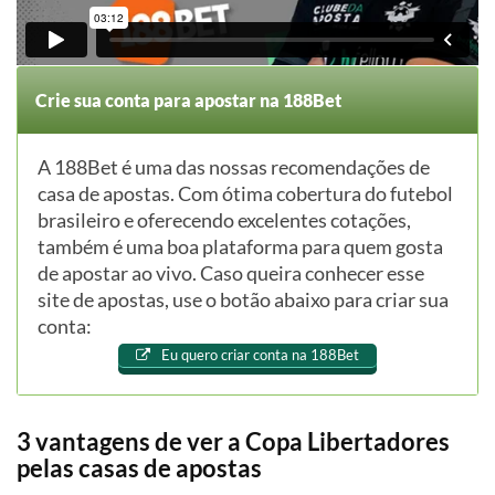
Crie sua conta para apostar na 188Bet
A 188Bet é uma das nossas recomendações de
casa de apostas. Com ótima cobertura do futebol
brasileiro e oferecendo excelentes cotações,
também é uma boa plataforma para quem gosta
de apostar ao vivo. Caso queira conhecer esse
site de apostas, use o botão abaixo para criar sua
conta:
Eu quero criar conta na 188Bet
3 vantagens de ver a Copa Libertadores
pelas casas de apostas