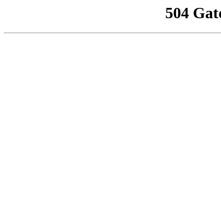
504 Gat