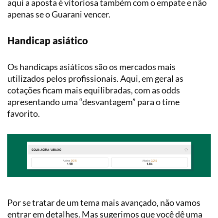
aqui a aposta é vitoriosa também com o empate e não
apenas se o Guarani vencer.
Handicap asiático
Os handicaps asiáticos são os mercados mais
utilizados pelos profissionais. Aqui, em geral as
cotações ficam mais equilibradas, com as odds
apresentando uma “desvantagem” para o time
favorito.
Por se tratar de um tema mais avançado, não vamos
entrar em detalhes. Mas sugerimos que você dê uma