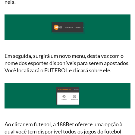
nela.
Em seguida, surgirá um novo menu, desta vez com o
nome dos esportes disponíveis para serem apostados.
Você localizará o FUTEBOL e clicará sobre ele.
Ao clicar em futebol, a 188Bet oferece uma opção à
qual você tem disponível todos os jogos do futebol