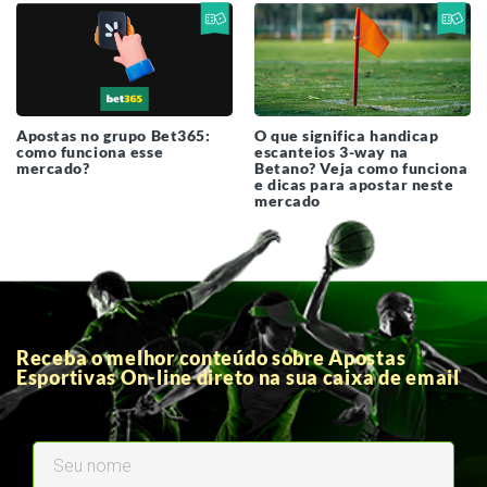
Apostas no grupo Bet365:
O que significa handicap
como funciona esse
escanteios 3-way na
mercado?
Betano? Veja como funciona
e dicas para apostar neste
mercado
Receba o melhor conteúdo sobre Apostas
Esportivas On-line direto na sua caixa de email