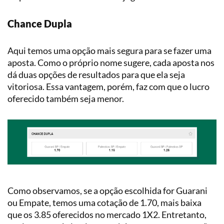
Chance Dupla
Aqui temos uma opção mais segura para se fazer uma
aposta. Como o próprio nome sugere, cada aposta nos
dá duas opções de resultados para que ela seja
vitoriosa. Essa vantagem, porém, faz com que o lucro
oferecido também seja menor.
Como observamos, se a opção escolhida for Guarani
ou Empate, temos uma cotação de 1.70, mais baixa
que os 3.85 oferecidos no mercado 1X2. Entretanto,