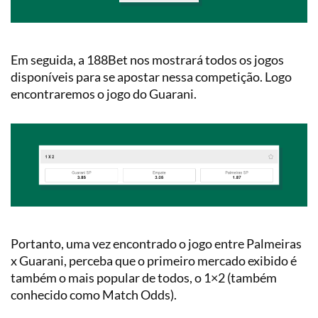
Em seguida, a 188Bet nos mostrará todos os jogos
disponíveis para se apostar nessa competição. Logo
encontraremos o jogo do Guarani.
Portanto, uma vez encontrado o jogo entre Palmeiras
x Guarani, perceba que o primeiro mercado exibido é
também o mais popular de todos, o 1×2 (também
conhecido como Match Odds).