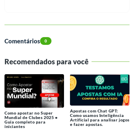
Comentários
0
Recomendados para você
Apostas com Chat GPT:
Como apostar no Super
Como usamos Inteligência
Mundial de Clubes 2025 •
Artificial para analisar jogos
Guia completo para
e fazer apostas.
iniciantes