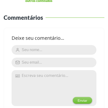
outros conteúdos
Commentários
Deixe seu comentário...