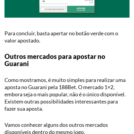
Para concluir, basta apertar no botão verde com o
valor apostado.
Outros mercados para apostar no
Guarani
Como mostramos, é muito simples para realizar uma
aposta no Guarani pela 188Bet. O mercado 1×2,
embora seja o mais popular, não é o único disponível.
Existem outras possibilidades interessantes para
fazer sua aposta.
Vamos conhecer alguns dos outros mercados
disponíveis dentro do mesmo jogo.