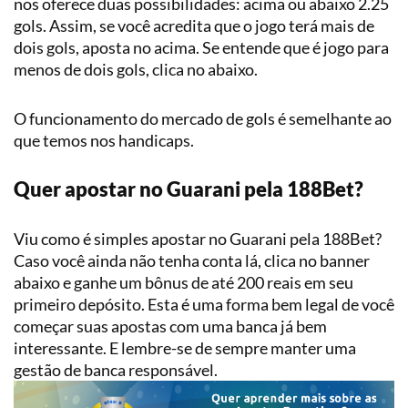
nos oferece duas possibilidades: acima ou abaixo 2.25
gols. Assim, se você acredita que o jogo terá mais de
dois gols, aposta no acima. Se entende que é jogo para
menos de dois gols, clica no abaixo.
O funcionamento do mercado de gols é semelhante ao
que temos nos handicaps.
Quer apostar no Guarani pela 188Bet?
Viu como é simples apostar no Guarani pela 188Bet?
Caso você ainda não tenha conta lá, clica no banner
abaixo e ganhe um bônus de até 200 reais em seu
primeiro depósito. Esta é uma forma bem legal de você
começar suas apostas com uma banca já bem
interessante. E lembre-se de sempre manter uma
gestão de banca responsável.