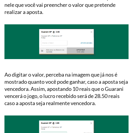
nele que você vai preencher o valor que pretende
realizar a aposta.
Ao digitar o valor, perceba na imagem que já nos é
mostrado quanto você pode ganhar, caso a aposta seja
vencedora. Assim, apostando 10 reais que o Guarani
vencerá o jogo, o lucro recebido será de 28.50 reais
caso a aposta seja realmente vencedora.