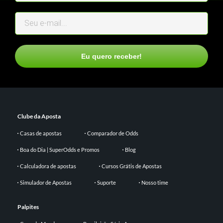
Eu quero receber!
Clube da Aposta
Casas de apostas
Comparador de Odds
Boa do Dia | SuperOdds e Promos
Blog
Calculadora de apostas
Cursos Grátis de Apostas
Simulador de Apostas
Suporte
Nosso time
Palpites