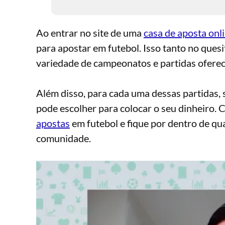
Ao entrar no site de uma
casa de aposta onl
para apostar em futebol. Isso tanto no que
variedade de campeonatos e partidas oferec
Além disso, para cada uma dessas partidas,
pode escolher para colocar o seu dinheiro. C
apostas
em futebol e fique por dentro de qua
comunidade.