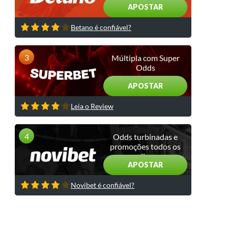
APOSTAR
Betano é confiável?
Múltipla com Super
Odds
APOSTAR
Leia o Review
Odds turbinadas e
promoções todos os
dias
APOSTAR
Novibet é confiável?