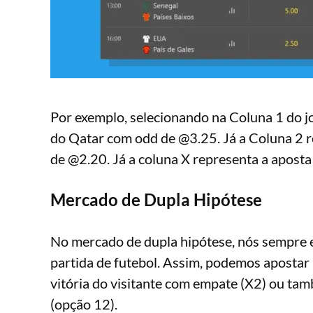
Por exemplo, selecionando na Coluna 1 do jo
do Qatar com odd de @3.25. Já a Coluna 2 r
de @2.20. Já a coluna X representa a apost
Mercado de Dupla Hipótese
No mercado de dupla hipótese, nós sempre e
partida de futebol. Assim, podemos apostar
vitória do visitante com empate (X2) ou ta
(opção 12).