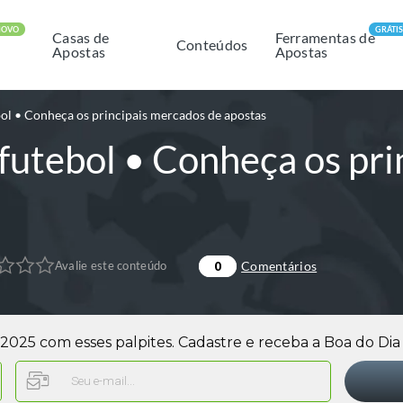
NOVO
GRÁTI
Casas de
Ferramentas de
Conteúdos
Apostas
Apostas
squisar por
Palpites
Conteúdos
Casas de Ap
 Conheça os principais mercados de apostas
l • Conheça os principais mercados de apostas
utebol • Conheça os pri
quisas populares:
/
como apostar na bet365
como fazer o cadastr
/
/
egram tips
melhores casas de apostas
cursos
Comentários
Avalie este conteúdo
0
025 com esses palpites. Cadastre e receba a Boa do Dia