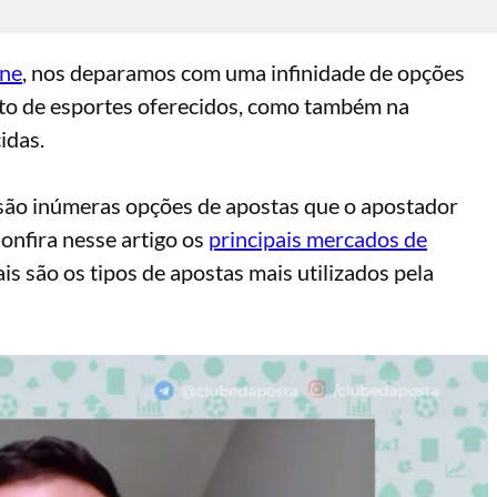
ine
, nos deparamos com uma infinidade de opções
sito de esportes oferecidos, como também na
idas.
 são inúmeras opções de apostas que o apostador
onfira nesse artigo os
principais mercados de
is são os tipos de apostas mais utilizados pela