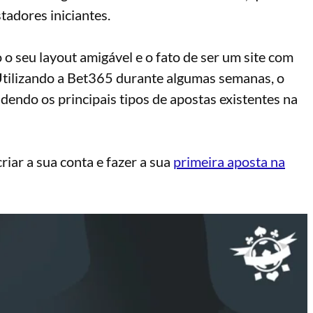
adores iniciantes.
o seu layout amigável e o fato de ser um site com
 Utilizando a Bet365 durante algumas semanas, o
ndendo os principais tipos de apostas existentes na
iar a sua conta e fazer a sua
primeira aposta na