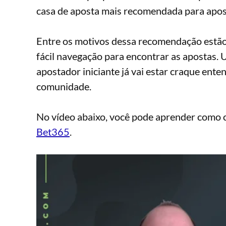
casa de aposta mais recomendada para apost
Entre os motivos dessa recomendação estão 
fácil navegação para encontrar as apostas.
apostador iniciante já vai estar craque ente
comunidade.
No vídeo abaixo, você pode aprender como cr
Bet365
.