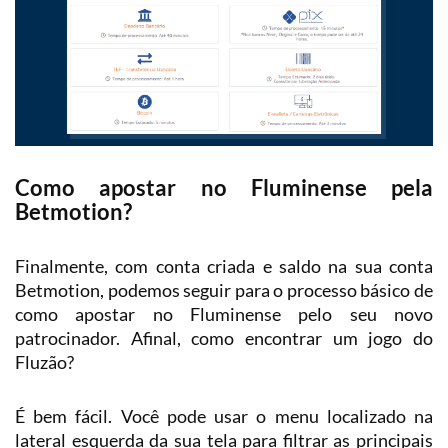
Como apostar no Fluminense pela
Betmotion?
Finalmente, com conta criada e saldo na sua conta
Betmotion, podemos seguir para o processo básico de
como apostar no Fluminense pelo seu novo
patrocinador. Afinal, como encontrar um jogo do
Fluzão?
É bem fácil. Você pode usar o menu localizado na
lateral esquerda da sua tela para filtrar as principais