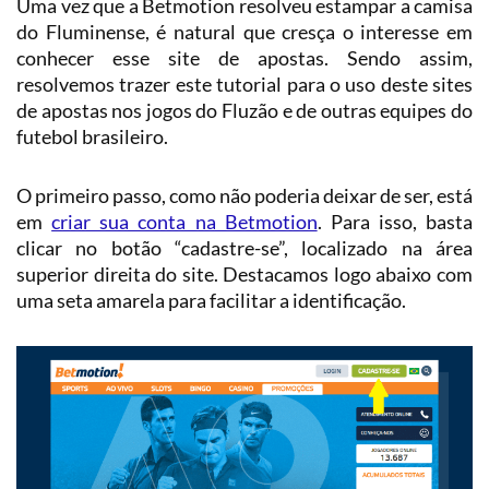
Uma vez que a Betmotion resolveu estampar a camisa
do Fluminense, é natural que cresça o interesse em
conhecer esse site de apostas. Sendo assim,
resolvemos trazer este tutorial para o uso deste sites
de apostas nos jogos do Fluzão e de outras equipes do
futebol brasileiro.
O primeiro passo, como não poderia deixar de ser, está
em
criar sua conta na Betmotion
. Para isso, basta
clicar no botão “cadastre-se”, localizado na área
superior direita do site. Destacamos logo abaixo com
uma seta amarela para facilitar a identificação.