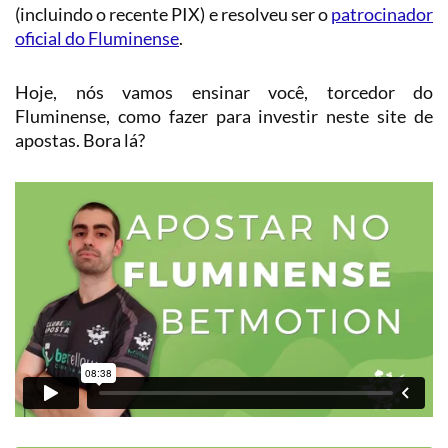
de
Trading
(incluindo o recente PIX) e resolveu ser o
patrocinador
Brasil
Apostas
Esportivo
oficial do Fluminense
.
Esportivas
Internacionais
Entrevistas
Quiz:
Hoje, nós vamos ensinar você, torcedor do
Seleções
Descubra
Outras
Fluminense, como fazer para investir neste site de
o
categorias
Chances de
seu
apostas. Bora lá?
título e
perfil
rebaixamento
de
apostador
Validador
Estatístico
de
E-
Estratégias
sports
Basquete
Tênis
Planilha
Vôlei
Gestão
de