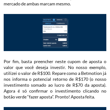
mercado de ambas marcam mesmo.
Por fim, basta preencher neste cupom de aposta o
valor que você deseja investir. No nosso exemplo,
utilizei o valor de R$100. Repare como a Betmotion já
nos informa o potencial retorno de R$170 (o nosso
investimento somado ao lucro de R$70 da aposta).
Agora é só confirmar o investimento clicando no
botão verde “fazer aposta”. Pronto! Aposta feita.