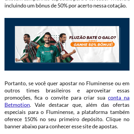
incluindo um bônus de 50% por acerto nessa cotação.
Portanto, se você quer apostar no Fluminense ou em
outros times brasileiros e aproveitar essas
promoções, fica o convite para criar sua
conta na
Betmotion
. Vale destacar que, além das ofertas
especiais para o Fluminense, a plataforma também
oferece 150% no seu primeiro depósito. Clique no
banner abaixo para conhecer esse site de apostas.