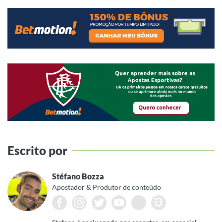
Escrito por
Stéfano Bozza
Apostador & Produtor de conteúdo