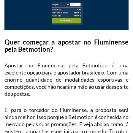
Quer começar a apostar no Fluminense
pela Betmotion?
Apostar no Fluminense pela Betmotion é uma
excelente opção para o apostador brasileiro. Com uma
enorme quantidade de modalidades esportivas e
competições, você não ficará na mão ao usar desse site
de apostas.
E, para o torcedor do Fluminense, a proposta será
ainda melhor. Isso porque a Betmotion é conhecida no
mercado pelas suas promoções. E veja abaixo como já
existem campanhas especiais para o torcedor Tricolor,