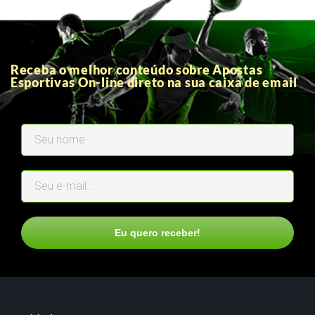
Receba o melhor conteúdo sobre Apostas
Esportivas On-line direto na sua caixa de email
Eu quero receber!