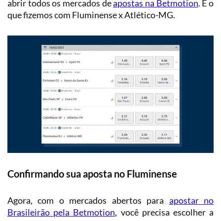
abrir todos os mercados de
apostas na Betmotion
. É o
que fizemos com Fluminense x Atlético-MG.
Confirmando sua aposta no Fluminense
Agora, com o mercados abertos para
apostar no
Brasileirão pela Betmotion
, você precisa escolher a