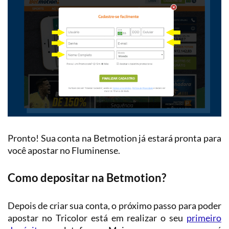
Pronto! Sua conta na Betmotion já estará pronta para
você apostar no Fluminense.
Como depositar na Betmotion?
Depois de criar sua conta, o próximo passo para poder
apostar no Tricolor está em realizar o seu
primeiro