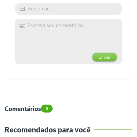
Comentários
0
Recomendados para você