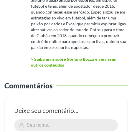
Stefano é
apaixonado por esportes
, em especial
futebol e tênis, além de apostador desde 2016,
quando conheceu esse mercado. Especializou-se em
estratégias ao vivo em futebol, além de ter uma
paixão por dados e Excel que permitiu explorar ligas
alternativas ao redor do mundo. Entrou para o time
do Clubão em 2018, quando começou a produzir
conteúdo online para apostas esportivas, unindo sua
paixão entre esportes e apostas.
> Saiba mais sobre Stéfano Bozza e veja seus
outros conteúdos
Commentários
Deixe seu comentário...