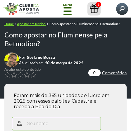
1
MENU
Pesquisar por
Você está lendo:
Como apostar no Fluminense pela
Home
>
Apostar em futebol
>
Como apostar no Fluminense pela Betmotion?
Home
Betmotion?
Palpites
Conteúdos
Casas de Apostas
Avalie este conteúdo
Como apostar no Fluminense pela
Comentários
0
NOVO
Betmotion?
Copa
do
Mundo
Por
Stéfano Bozza
Atualizado em
10 de março de 2021
Avalie este conteúdo
Comentários
0
Casas
de
Apostas
Foram mais de 365 unidades de lucro em
2025 com esses palpites. Cadastre e
Pesquisas populares:
/
como apostar na bet365
como fazer o
receba a Boa do Dia
Bônus
/
/
cadastro na bet365
betfair como funciona
telegram tips
e
/
/
melhores casas de apostas
cursos
Conteúdos
Promoções
Guia