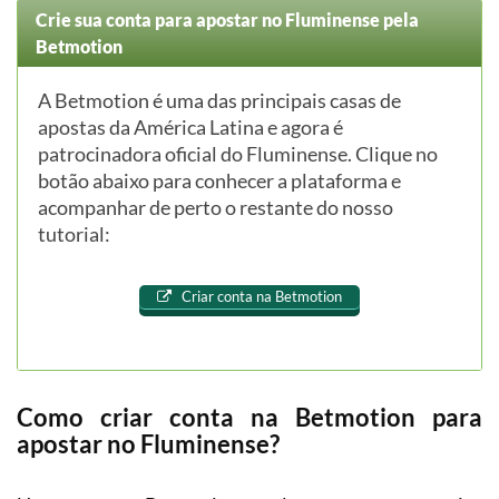
Futebol
Banca
Crie sua conta para apostar no Fluminense pela
Americano
Betmotion
Planilha
Loterias
de
Precificação
A Betmotion é uma das principais casas de
apostas da América Latina e agora é
Simulador
patrocinadora oficial do Fluminense. Clique no
de
botão abaixo para conhecer a plataforma e
Apostas
acompanhar de perto o restante do nosso
tutorial:
Criar conta na Betmotion
Como criar conta na Betmotion para
apostar no Fluminense?