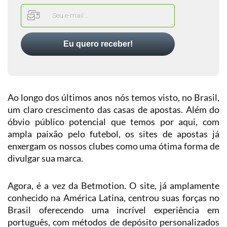
Completo
Bet365
GRÁTIS
para
Ferramentas
a
de
Betfair
Fase
Apostas
Eu quero receber!
de
Betano
Grupos
Últimas
do
Palpites
Blog
Palpites
Copa
do
Promoções
Ao longo dos últimos anos nós temos visto, no Brasil,
Boa
Mundo
do
um claro crescimento das casas de apostas. Além do
Superbet
do
2026
Dia
óbvio público potencial que temos por aqui, com
Dia
Novibet
|
ampla paixão pelo futebol, os sites de apostas já
Comparador
Apostas
munidade
SuperOdds
de
Esportivas
enxergam os nossos clubes como uma ótima forma de
Bilhete
KTO
e
Odds
Pronto
divulgar sua marca.
Promos
Como
para
Sportingbet
apostar?
Hoje
Calculadora
Agora, é a vez da Betmotion. O site, já amplamente
Ver
de
Estratégias
Palpites
conhecido na América Latina, centrou suas forças no
todas
Apostas
de
de
Brasil oferecendo uma incrível experiência em
Apostas
hoje
Cursos
português, com métodos de depósito personalizados