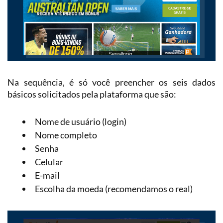
Na sequência, é só você preencher os seis dados
básicos solicitados pela plataforma que são:
Nome de usuário (login)
Nome completo
Senha
Celular
E-mail
Escolha da moeda (recomendamos o real)