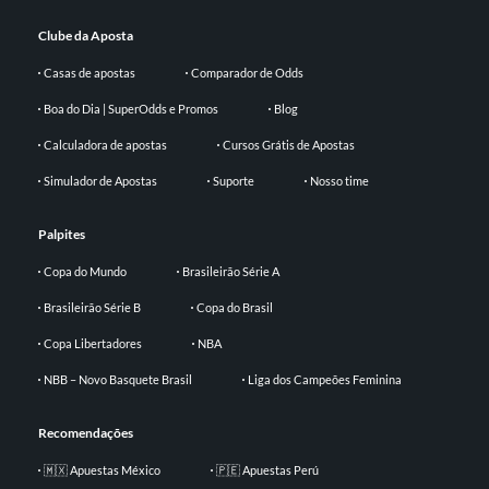
Clube da Aposta
Casas de apostas
Comparador de Odds
Boa do Dia | SuperOdds e Promos
Blog
Calculadora de apostas
Cursos Grátis de Apostas
Simulador de Apostas
Suporte
Nosso time
Palpites
Copa do Mundo
Brasileirão Série A
Brasileirão Série B
Copa do Brasil
Copa Libertadores
NBA
NBB – Novo Basquete Brasil
Liga dos Campeões Feminina
Recomendações
🇲🇽 Apuestas México
🇵🇪 Apuestas Perú