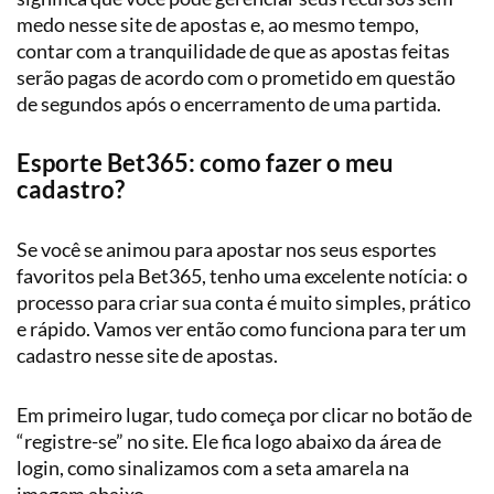
medo nesse site de apostas e, ao mesmo tempo,
contar com a tranquilidade de que as apostas feitas
serão pagas de acordo com o prometido em questão
de segundos após o encerramento de uma partida.
Esporte Bet365: como fazer o meu
cadastro?
Se você se animou para apostar nos seus esportes
favoritos pela Bet365, tenho uma excelente notícia: o
processo para criar sua conta é muito simples, prático
e rápido. Vamos ver então como funciona para ter um
cadastro nesse site de apostas.
Em primeiro lugar, tudo começa por clicar no botão de
“registre-se” no site. Ele fica logo abaixo da área de
login, como sinalizamos com a seta amarela na