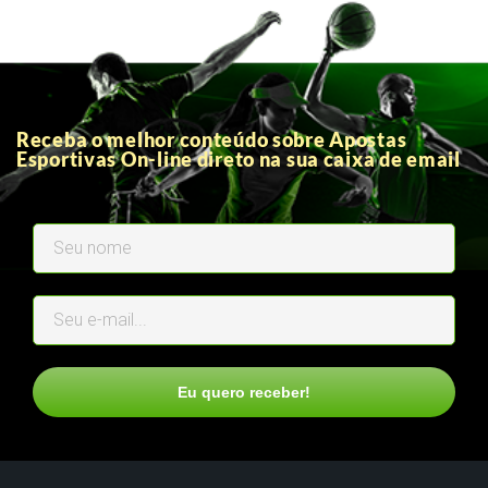
Receba o melhor conteúdo sobre Apostas
Esportivas On-line direto na sua caixa de email
Eu quero receber!