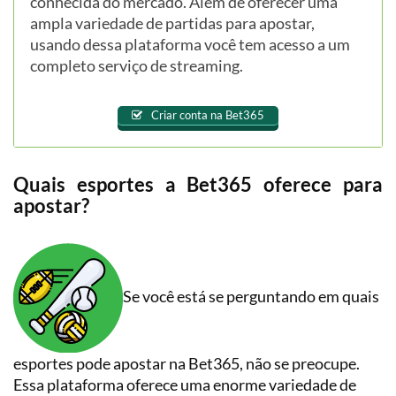
conhecida do mercado. Além de oferecer uma
Futebol
Banca
ampla variedade de partidas para apostar,
Americano
usando dessa plataforma você tem acesso a um
Planilha
Loterias
de
completo serviço de streaming.
Precificação
Simulador
Criar conta na Bet365
de
Apostas
Quais esportes a Bet365 oferece para
apostar?
Se você está se perguntando em quais
esportes pode apostar na Bet365, não se preocupe.
Essa plataforma oferece uma enorme variedade de