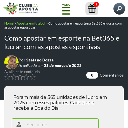
1
MENU
Pesquisar por
Você está lendo:
Como apostar em esporte na Bet365 e
Home
>
Apostar em futebol
>
Como apostar em esporte na Bet365 e lucrar com
Home
lucrar com as apostas esportivas
as apostas esportivas
Palpites
Conteúdos
Casas de Apostas
Avalie este conteúdo
Comentários
0
Como apostar em esporte na Bet365 e
NOVO
Copa
lucrar com as apostas esportivas
do
Mundo
Por
Stéfano Bozza
Atualizado em
31 de março de 2021
Avalie este conteúdo
Comentários
0
Casas
de
Apostas
Foram mais de 365 unidades de lucro em
Pesquisas populares:
/
como apostar na bet365
como fazer o
2025 com esses palpites. Cadastre e
Bônus
/
/
cadastro na bet365
betfair como funciona
telegram tips
receba a Boa do Dia
e
/
/
melhores casas de apostas
cursos
Conteúdos
Promoções
Guia