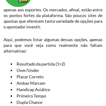
apenas aos esportes. Os mercados, afinal, estão entre
os pontos fortes da plataforma. São poucos sites de
apostas que oferecem tanta variedade de opções para
o apostador investir.
Aqui, podemos listar algumas dessas opções, apenas
para que você veja como realmente não faltam
alternativas:
Resultado da partida (1×2)
Over/Under
Placar Correto
Ambas Marcam
Handicap Asiático
Primeiro Tempo
Dupla Chance