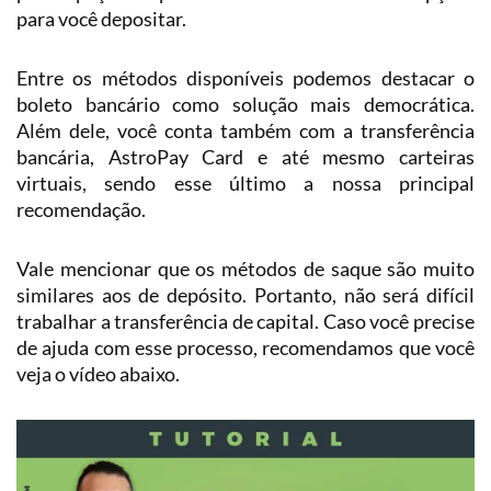
para você depositar.
Entre os métodos disponíveis podemos destacar o
boleto bancário como solução mais democrática.
Além dele, você conta também com a transferência
bancária, AstroPay Card e até mesmo carteiras
virtuais, sendo esse último a nossa principal
recomendação.
Vale mencionar que os métodos de saque são muito
similares aos de depósito. Portanto, não será difícil
trabalhar a transferência de capital. Caso você precise
de ajuda com esse processo, recomendamos que você
veja o vídeo abaixo.