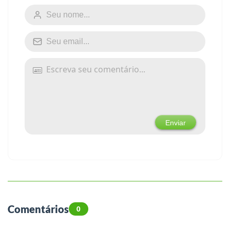
Comentários
0