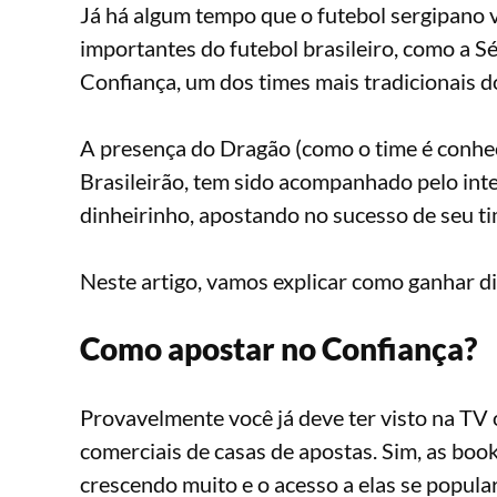
Já há algum tempo que o futebol sergipano 
importantes do futebol brasileiro, como a Sé
Confiança, um dos times mais tradicionais d
A presença do Dragão (como o time é conhec
Brasileirão, tem sido acompanhado pelo int
dinheirinho, apostando no sucesso de seu ti
Neste artigo, vamos explicar como ganhar d
Como apostar no Confiança?
Provavelmente você já deve ter visto na T
comerciais de casas de apostas. Sim, as bo
crescendo muito e o acesso a elas se popul