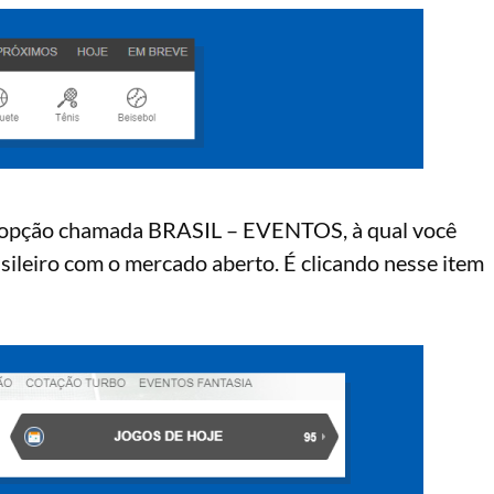
ma opção chamada BRASIL – EVENTOS, à qual você
asileiro com o mercado aberto. É clicando nesse item