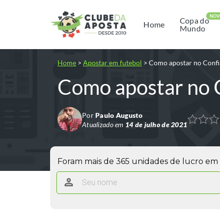
NOV
Copa do
Home
Mundo
Pe
Você está lendo:
Home
>
Apostar em futebol
Como apostar no Confiança 
>
Como apostar no Confi
Como apostar no 
Pes
tel
Por
Paulo Augusto
Atualizado em
14 de julho de 2021
Foram mais de 365 unidades de lucro em 2