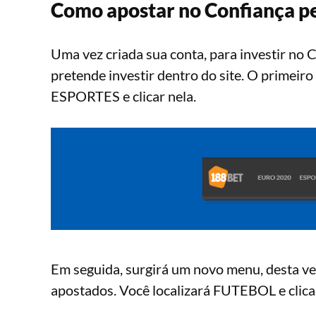
Como apostar no Confiança p
Uma vez criada sua conta, para investir no C
pretende investir dentro do site. O primeiro
ESPORTES e clicar nela.
Em seguida, surgirá um novo menu, desta v
apostados. Você localizará FUTEBOL e clica