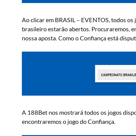
Ao clicar em BRASIL – EVENTOS, todos os jo
brasileiro estarão abertos. Procuraremos, e
nossa aposta. Como o Confiança está disputa
A 188Bet nos mostrará todos os jogos dispo
encontraremos o jogo do Confiança.