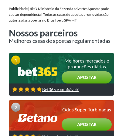
Publicidade | 🔞 O Ministério da Fazenda adverte: Apostar pode
causar dependência | Todas as casas de apostas promovidas são
autorizadas a operar no Brasil pela SPA/MF
Nossos parceiros
Melhores casas de apostas regulamentadas
Melhores mercados e
promoções diárias
APOSTAR
Bet365 é confiável?
Odds Super Turbinadas
APOSTAR