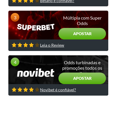
Betano é confiável?
Múltipla com Super
Odds
APOSTAR
Leia o Review
Odds turbinadas e
promoções todos os
dias
APOSTAR
Novibet é confiável?