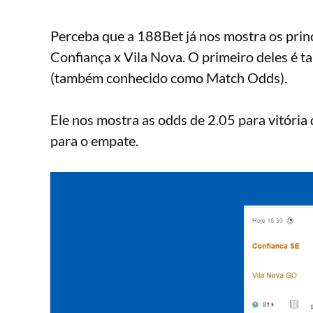
Perceba que a 188Bet já nos mostra os princ
Confiança x Vila Nova. O primeiro deles é 
(também conhecido como Match Odds).
Ele nos mostra as odds de 2.05 para vitória 
para o empate.