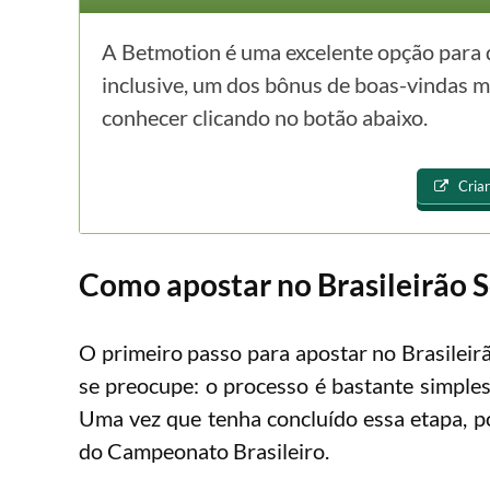
A Betmotion é uma excelente opção para
inclusive, um dos bônus de boas-vindas m
conhecer clicando no botão abaixo.
Criar
Como apostar no Brasileirão S
O primeiro passo para apostar no Brasileirã
se preocupe: o processo é bastante simples 
Uma vez que tenha concluído essa etapa, 
do Campeonato Brasileiro.