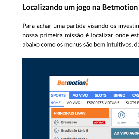
Localizando um jogo na Betmotion
Para achar uma partida visando os investi
nossa primeira missão é localizar onde es
abaixo como os menus são bem intuitivos, dan