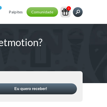
S
1
Palpites
Comunidade
ostas
Comentários
0
Betmotion?
/
/
o na bet365
betfair como funciona
Eu quero receber!