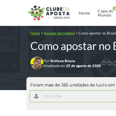
Copa do
Home
Mundo
Pe
Você está lendo:
Home
>
Apostar em futebol
Como apostar no Brasileirão
>
Como apostar no Brasil
Como apostar no B
Pes
tel
Por
Stéfano Bozza
Atualizado em
25 de agosto de 2020
Foram mais de 365 unidades de lucro em 2