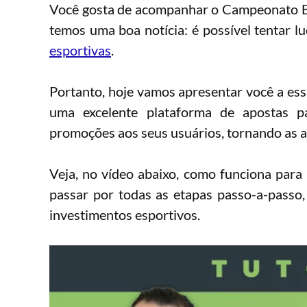
Você gosta de acompanhar o Campeonato Bras
temos uma boa notícia: é possível tentar 
esportivas
.
Portanto, hoje vamos apresentar você a es
uma excelente plataforma de apostas p
promoções aos seus usuários, tornando as a
Veja, no vídeo abaixo, como funciona para
passar por todas as etapas passo-a-passo
investimentos esportivos.