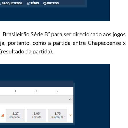
 “Brasileirão Série B” para ser direcionado aos jogos
ja, portanto, como a partida entre Chapecoense x
esultado da partida).