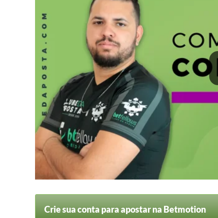
Crie sua conta para apostar na Betmotion