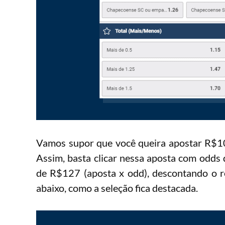
Vamos supor que você queira apostar R$10
Assim, basta clicar nessa aposta com odds d
de R$127 (aposta x odd), descontando o re
abaixo, como a seleção fica destacada.