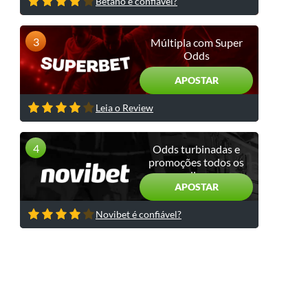
Betano é confiável?
Múltipla com Super
Odds
APOSTAR
Leia o Review
Odds turbinadas e
promoções todos os
dias
APOSTAR
Novibet é confiável?