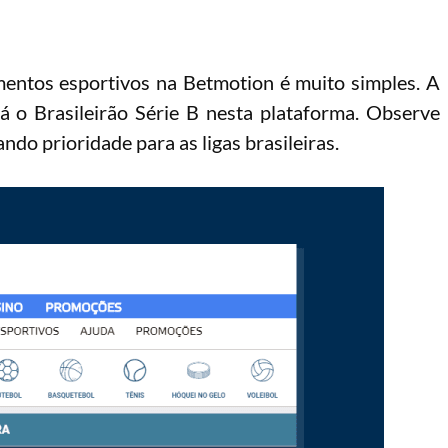
mentos esportivos na Betmotion é muito simples. A
tá o Brasileirão Série B nesta plataforma. Observe
do prioridade para as ligas brasileiras.