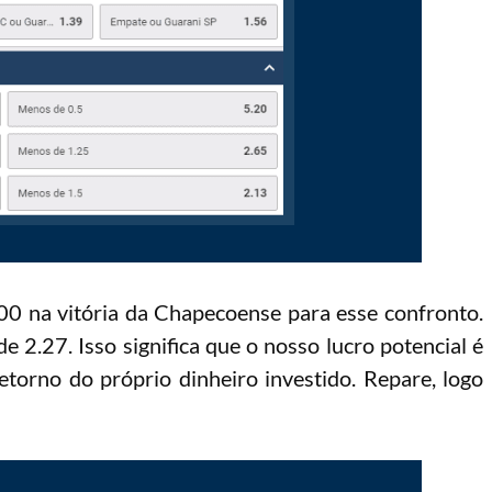
0 na vitória da Chapecoense para esse confronto.
e 2.27. Isso significa que o nosso lucro potencial é
torno do próprio dinheiro investido. Repare, logo