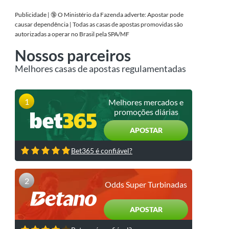
Publicidade | 🔞 O Ministério da Fazenda adverte: Apostar pode
causar dependência | Todas as casas de apostas promovidas são
autorizadas a operar no Brasil pela SPA/MF
Nossos parceiros
Melhores casas de apostas regulamentadas
Melhores mercados e
promoções diárias
APOSTAR
Bet365 é confiável?
Odds Super Turbinadas
APOSTAR