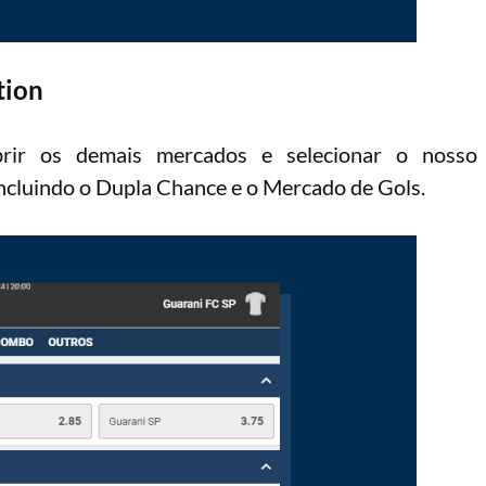
tion
brir os demais mercados e selecionar o nosso
incluindo o Dupla Chance e o Mercado de Gols.