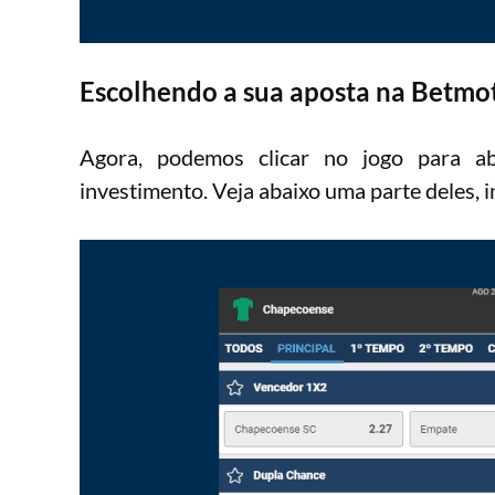
Escolhendo a sua aposta na Betmo
Agora, podemos clicar no jogo para a
investimento. Veja abaixo uma parte deles, 