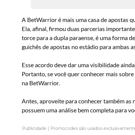
A BetWarrior é mais uma casa de apostas qu
Ela, afinal, firmou duas parcerias importan
torce para a dupla paraense, é uma forma de
guichês de apostas no estádio para ambas as
Esse acordo deve dar uma visibilidade ainda 
Portanto, se você quer conhecer mais sobre
na BetWarrior.
Antes, aproveite para conhecer também as 
possuem uma análise bem completa para você
Publicidade | Promocodes são usados exclusivament