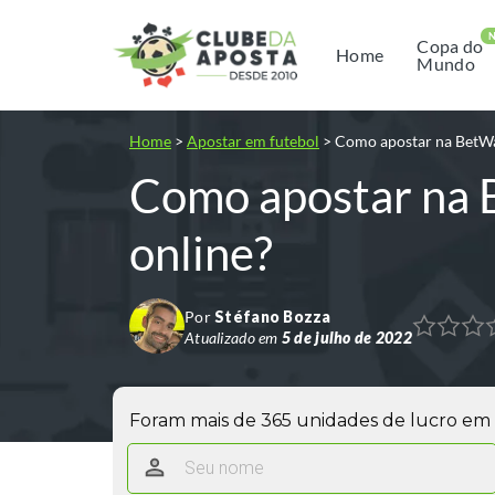
Copa do
Home
Mundo
Pe
Você está lendo:
Home
>
Apostar em futebol
Como apostar na BetWarrior
>
Como apostar na BetWar
Como apostar na B
Pes
tel
online?
Por
Stéfano Bozza
Atualizado em
5 de julho de 2022
Foram mais de 365 unidades de lucro em 2