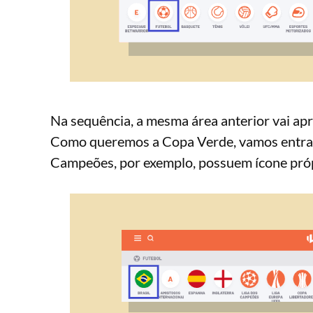
Na sequência, a mesma área anterior vai apre
Como queremos a Copa Verde, vamos entrar 
Campeões, por exemplo, possuem ícone próp