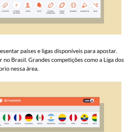
sentar países e ligas disponíveis para apostar.
no Brasil. Grandes competições como a Liga dos
rio nessa área.