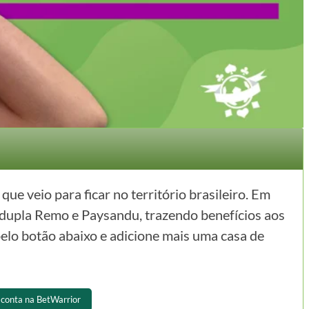
ue veio para ficar no território brasileiro. Em
dupla Remo e Paysandu, trazendo benefícios aos
pelo botão abaixo e adicione mais uma casa de
 conta na BetWarrior