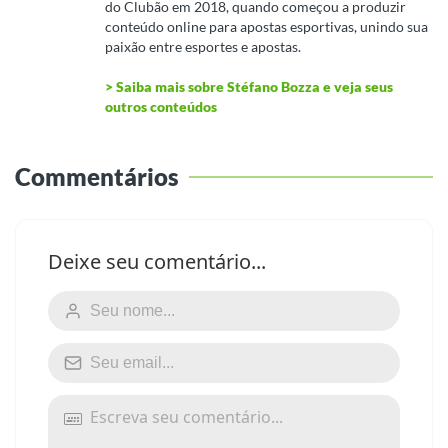
do Clubão em 2018, quando começou a produzir
conteúdo online para apostas esportivas, unindo sua
paixão entre esportes e apostas.
> Saiba mais sobre Stéfano Bozza e veja seus
outros conteúdos
Commentários
Deixe seu comentário...