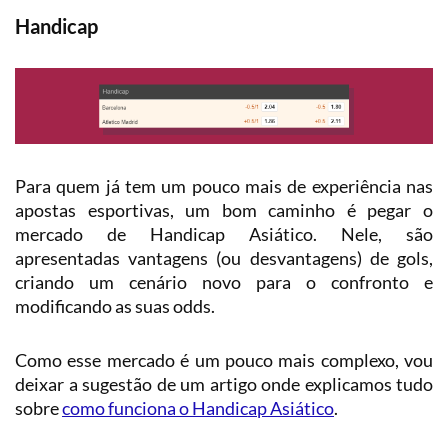
Handicap
Para quem já tem um pouco mais de experiência nas
apostas esportivas, um bom caminho é pegar o
mercado de Handicap Asiático. Nele, são
apresentadas vantagens (ou desvantagens) de gols,
criando um cenário novo para o confronto e
modificando as suas odds.
Como esse mercado é um pouco mais complexo, vou
deixar a sugestão de um artigo onde explicamos tudo
sobre
como funciona o Handicap Asiático
.