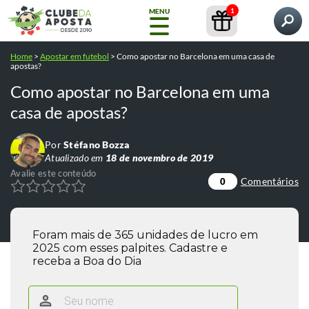
1
MENU
Pesquisar por
Você está lendo:
Como apostar no Barcelona em uma casa
Home
>
Apostar em futebol
>
Como apostar no Barcelona em uma casa de
Home
de apostas?
apostas?
Palpites
Conteúdos
Casas de Apostas
Avalie este conteúdo
Comentários
0
Como apostar no Barcelona em uma
NOVO
Copa
casa de apostas?
do
Mundo
Por
Stéfano Bozza
Atualizado em
18 de novembro de 2019
Avalie este conteúdo
Comentários
0
Casas
de
Apostas
Foram mais de 365 unidades de lucro em
Pesquisas populares:
/
como apostar na bet365
como fazer o
2025 com esses palpites. Cadastre e
Bônus
/
/
cadastro na bet365
betfair como funciona
telegram tips
receba a Boa do Dia
e
/
/
melhores casas de apostas
cursos
Conteúdos
Promoções
Guia