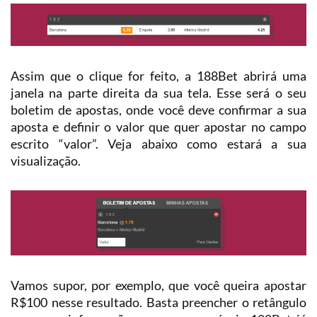
Assim que o clique for feito, a 188Bet abrirá uma
janela na parte direita da sua tela. Esse será o seu
boletim de apostas, onde você deve confirmar a sua
aposta e definir o valor que quer apostar no campo
escrito “valor”. Veja abaixo como estará a sua
visualização.
Vamos supor, por exemplo, que você queira apostar
R$100 nesse resultado. Basta preencher o retângulo