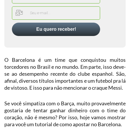
Completo
Bet365
GRÁTIS
para
Ferramentas
a
de
Betfair
Fase
Apostas
de
Eu quero receber!
Betano
Grupos
Últimas
do
Palpites
Blog
Palpites
Copa
do
Promoções
Boa
O Barcelona é um time que conquistou muitos
Mundo
do
Superbet
do
2026
Dia
torcedores no Brasil e no mundo. Em parte, isso deve-
Dia
se ao desempenho recente do clube espanhol. São,
Novibet
|
Comparador
Apostas
munidade
afinal, diversos títulos importantes e um futebol pra lá
SuperOdds
de
Esportivas
Bilhete
KTO
e
de vistoso. E isso para não mencionar o craque Messi.
Odds
Pronto
Promos
Como
para
Sportingbet
apostar?
Hoje
Calculadora
Se você simpatiza com o Barça, muito provavelmente
Ver
de
gostaria de tentar ganhar dinheiro com o time do
Estratégias
Palpites
todas
Apostas
de
coração, não é mesmo? Por isso, hoje vamos mostrar
de
Apostas
hoje
para você um tutorial de como apostar no Barcelona.
Cursos