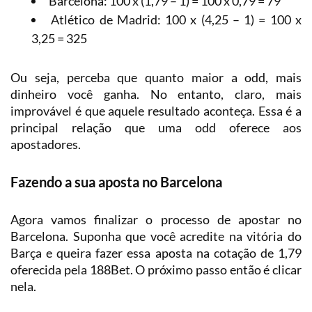
Barcelona: 100 x (1,79 – 1) = 100 x 0,79 = 79
Atlético de Madrid: 100 x (4,25 – 1) = 100 x
3,25 = 325
Ou seja, perceba que quanto maior a odd, mais
dinheiro você ganha. No entanto, claro, mais
improvável é que aquele resultado aconteça. Essa é a
principal relação que uma odd oferece aos
apostadores.
Fazendo a sua aposta no Barcelona
Agora vamos finalizar o processo de apostar no
Barcelona. Suponha que você acredite na vitória do
Barça e queira fazer essa aposta na cotação de 1,79
oferecida pela 188Bet. O próximo passo então é clicar
nela.