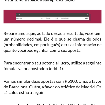
Repare ainda que, ao lado de cada resultado, você tem
um número decimal. Ele é o que se chama de odds
(probabilidades, em português) e traz a informação de
quanto você pode ganhar com a sua aposta.
Para encontrar o seu potencial lucro, utilize a seguinte
fómula: valor apostado x (odd -1).
Vamos simular duas apostas com R$100. Uma, a favor
do Barcelona. Outra, a favor do Atlético de Madrid. Os
cálculos estão a seguir.