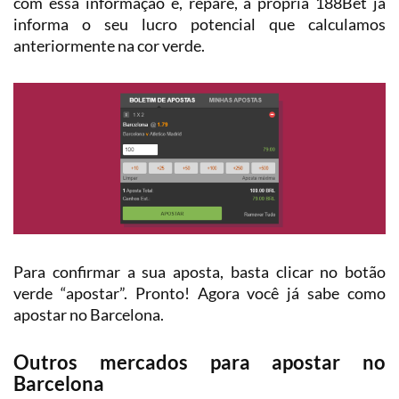
com essa informação e, repare, a própria 188Bet já
informa o seu lucro potencial que calculamos
anteriormente na cor verde.
Para confirmar a sua aposta, basta clicar no botão
verde “apostar”. Pronto! Agora você já sabe como
apostar no Barcelona.
Outros mercados para apostar no
Barcelona