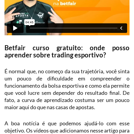
Betfair curso gratuito: onde posso
aprender sobre trading esportivo?
É normal que, no começo da sua trajetória, você sinta
um pouco de dificuldade em compreender o
funcionamento da bolsa esportiva e como ela permite
que você lucre sem depender do resultado final. De
fato, a curva de aprendizado costuma ser um pouco
maior aqui do que nas casas de apostas.
A boa notícia é que podemos ajudá-lo com esse
objetivo. Os vídeos que adicionamos nesse artigo para