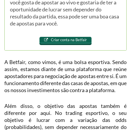
você gosta de apostar ao vivo e gostaria de ter a
Futebol
Banca
Americano
oportunidade de lucrar sem depender do
Planilha
resultado da partida, essa pode ser uma boa casa
Loterias
de
de apostas para você.
Precificação
Simulador
Criar conta na Betfair
de
Apostas
A Betfair, como vimos, é uma bolsa esportiva. Sendo
assim, estamos diante de uma plataforma que reúne
apostadores para negociação de apostas entre si. É um
funcionamento diferente das casas de apostas, em que
os nossos investimentos são contra a plataforma.
Além disso, o objetivo das apostas também é
diferente por aqui. No trading esportivo, o seu
objetivo é lucrar com a variação das odds
(probabilidades), sem depender necessariamente do