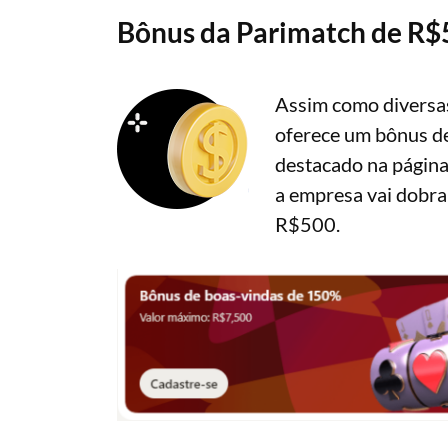
Bônus da Parimatch de R$
Assim como diversas
oferece um bônus de
destacado na página 
a empresa vai dobra
R$500.