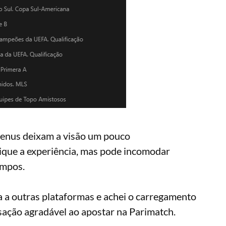
menus deixam a visão um pouco
ique a experiência, mas pode incomodar
impos.
a a outras plataformas e achei o carregamento
sação agradável ao apostar na Parimatch.