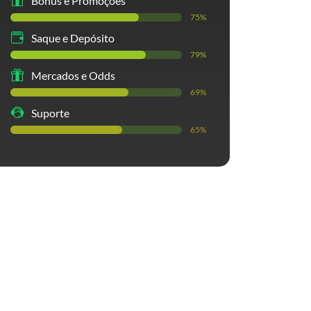
Bônus e Promoções
75%
Saque e Depósito
79%
Mercados e Odds
69%
Suporte
65%