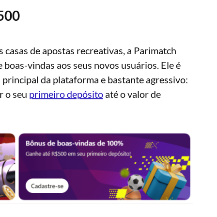
500
 casas de apostas recreativas, a Parimatch
 boas-vindas aos seus novos usuários. Ele é
principal da plataforma e bastante agressivo:
r o seu
primeiro depósito
até o valor de