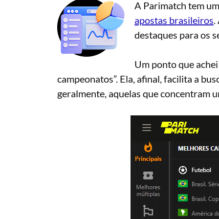
A Parimatch tem um
apostas brasileiros
.
destaques para os s
Um ponto que achei i
campeonatos”. Ela, afinal, facilita a b
geralmente, aquelas que concentram u