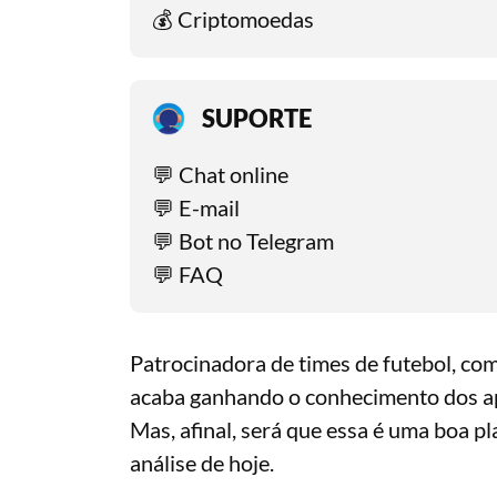
💰 Criptomoedas
SUPORTE
💬 Chat online
💬 E-mail
💬 Bot no Telegram
💬 FAQ
Patrocinadora de times de futebol, co
acaba ganhando o conhecimento dos ap
Mas, afinal, será que essa é uma boa p
análise de hoje.