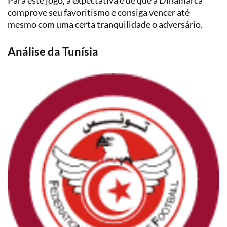
Para este jogo, a expectativa é de que a Dinamarca
comprove seu favoritismo e consiga vencer até
mesmo com uma certa tranquilidade o adversário.
Análise da Tunísia