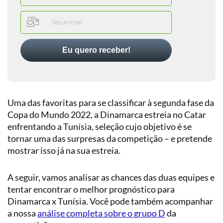
de
para
Apostas
Betfair
a
Fase
Últimas
Betano
de
do
Palpites
Grupos
Blog
Eu quero receber!
Boa
Palpites
Promoções
do
Copa
do
Dia
do
Dia
munidade
Superbet
|
Mundo
Bilhete
SuperOdds
Uma das favoritas para se classificar à segunda fase da
2026
Apostas
Pronto
Novibet
e
Copa do Mundo 2022, a Dinamarca estreia no Catar
Esportivas
para
Promos
Comparador
Hoje
enfrentando a Tunísia, seleção cujo objetivo é se
KTO
de
Como
tornar uma das surpresas da competição – e pretende
Calculadora
Odds
apostar?
Palpites
Sportingbet
de
mostrar isso já na sua estreia.
de
Apostas
Estratégias
hoje
Ver
de
todas
A seguir, vamos analisar as chances das duas equipes e
Cursos
Apostas
Brasil
de
tentar encontrar o melhor prognóstico para
Apostas
Dinamarca x Tunísia. Você pode também acompanhar
Trading
Internacionais
Esportivas
Esportivo
a nossa
análise completa sobre o grupo D
da
Seleções