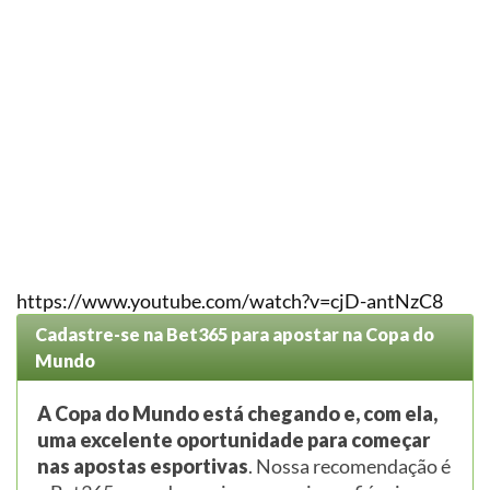
https://www.youtube.com/watch?v=cjD-antNzC8
Cadastre-se na Bet365 para apostar na Copa do
Mundo
A Copa do Mundo está chegando e, com ela,
uma excelente oportunidade para começar
nas apostas esportivas
. Nossa recomendação é