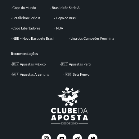
Copa do Mundo
Brasileirão Série A
Brasileirão Série B
Copa do Brasil
Copa Libertadores
NBA
NBB – Novo Basquete Brasil
Liga dos Campeões Feminina
Recomendações
🇲🇽 Apuestas México
🇵🇪 Apuestas Perú
🇦🇷 Apuestas Argentina
🇰🇪 Bets Kenya