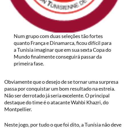
Num grupo com duas seleções tão fortes
quanto França e Dinamarca, ficou difícil para
a Tunísia imaginar que em sua sexta Copa do
Mundo finalmente conseguirá passar da
primeira fase.
Obviamente que o desejo de se tornar uma surpresa
passa por conquistar um bom resultado na estreia.
Não ser derrotado já seria excelente. O principal
destaque do time é o atacante Wahbi Khazri, do
Montpellier.
Neste jogo, por tudo o que foi dito, a Tunísia não deve