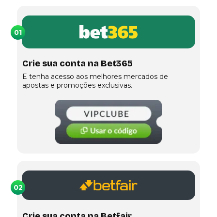
01
Crie sua conta na Bet365
E tenha acesso aos melhores mercados de
apostas e promoções exclusivas.
02
Crie sua conta na Betfair