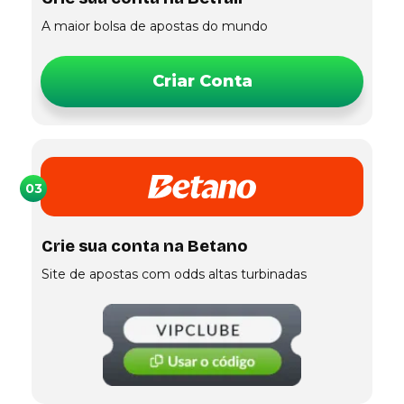
A maior bolsa de apostas do mundo
Criar Conta
03
Crie sua conta na Betano
Site de apostas com odds altas turbinadas