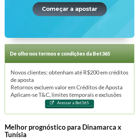
Começar a apostar
De olho nos termos e condições da Bet365
Novos clientes: obtenham até R$200 em créditos
de aposta
Retornos excluem valor em Créditos de Aposta
Aplicam-se T&C, limites temporais e exclusões
Acessar a Bet365
Melhor prognóstico para Dinamarca x
Tunísia