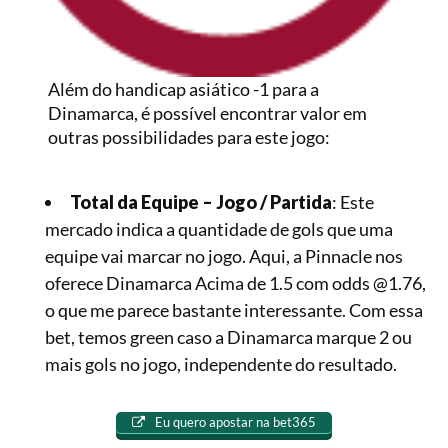
Além do handicap asiático -1 para a
Dinamarca, é possível encontrar valor em
outras possibilidades para este jogo:
Total da Equipe – Jogo / Partida
: Este
mercado indica a quantidade de gols que uma
equipe vai marcar no jogo. Aqui, a Pinnacle nos
oferece Dinamarca Acima de 1.5 com odds @1.76,
o que me parece bastante interessante. Com essa
bet, temos green caso a Dinamarca marque 2 ou
mais gols no jogo, independente do resultado.
Eu quero apostar na bet365