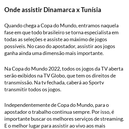
Onde assistir Dinamarca x Tunísia
Quando chega a Copa do Mundo, entramos naquela
fase em que todo brasileiro se torna especialista em
todas as seleções e assiste ao máximo de jogos
possíveis. No caso do apostador, assistir aos jogos
ganha ainda uma dimensão mais importante.
Na Copa do Mundo 2022, todos os jogos da TV aberta
serão exibidos na TV Globo, que tem os direitos de
transmissão. Na tv fechada, caberá ao Sportv
transmitir todos os jogos.
Independentemente de Copa do Mundo, para o
apostador o trabalho continua sempre. Por isso, é
importante buscar os melhores serviços de streaming.
E o melhor lugar para assistir ao vivo aos mais