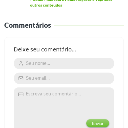
outros conteúdos
Commentários
Deixe seu comentário...