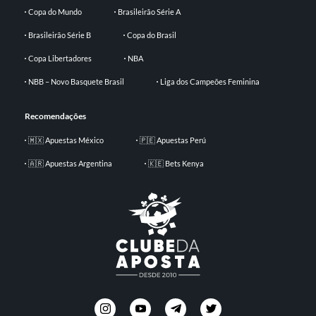
Copa do Mundo
Brasileirão Série A
Brasileirão Série B
Copa do Brasil
Copa Libertadores
NBA
NBB – Novo Basquete Brasil
Liga dos Campeões Feminina
Recomendações
🇲🇽 Apuestas México
🇵🇪 Apuestas Perú
🇦🇷 Apuestas Argentina
🇰🇪 Bets Kenya