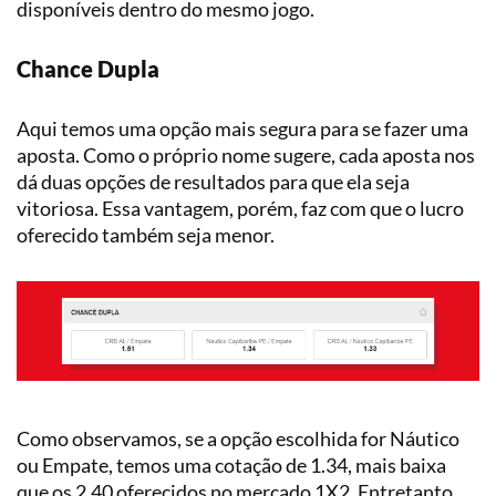
disponíveis dentro do mesmo jogo.
Chance Dupla
Aqui temos uma opção mais segura para se fazer uma
aposta. Como o próprio nome sugere, cada aposta nos
dá duas opções de resultados para que ela seja
vitoriosa. Essa vantagem, porém, faz com que o lucro
oferecido também seja menor.
Como observamos, se a opção escolhida for Náutico
ou Empate, temos uma cotação de 1.34, mais baixa
que os 2.40 oferecidos no mercado 1X2. Entretanto,