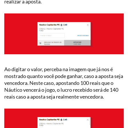
realizar a aposta.
Ao digitar o valor, perceba na imagem que já nos é
mostrado quanto você pode ganhar, caso a aposta seja
vencedora. Neste caso, apostando 100 reais que o
Náutico vencerá o jogo, o lucro recebido será de 140
reais caso a aposta seja realmente vencedora.