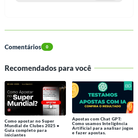
Comentários
0
Recomendados para você
Apostas com Chat GPT:
Como apostar no Super
Como usamos Inteligência
Mundial de Clubes 2025 •
Artificial para analisar jogos
Guia completo para
e fazer apostas.
iniciantes