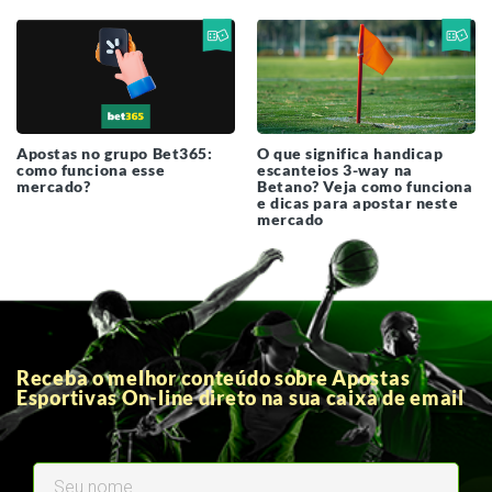
Apostas no grupo Bet365:
O que significa handicap
como funciona esse
escanteios 3-way na
mercado?
Betano? Veja como funciona
e dicas para apostar neste
mercado
Receba o melhor conteúdo sobre Apostas
Esportivas On-line direto na sua caixa de email