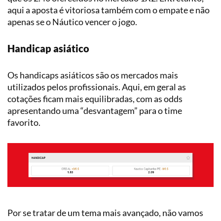
aqui a aposta é vitoriosa também com o empate e não
apenas se o Náutico vencer o jogo.
Handicap asiático
Os handicaps asiáticos são os mercados mais
utilizados pelos profissionais. Aqui, em geral as
cotações ficam mais equilibradas, com as odds
apresentando uma “desvantagem” para o time
favorito.
Por se tratar de um tema mais avançado, não vamos