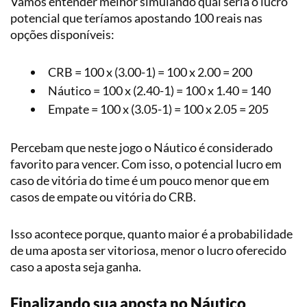
Vamos entender melhor simulando qual seria o lucro
potencial que teríamos apostando 100 reais nas
opções disponíveis:
CRB = 100 x (3.00-1) = 100 x 2.00 = 200
Náutico = 100 x (2.40-1) = 100 x 1.40 = 140
Empate = 100 x (3.05-1) = 100 x 2.05 = 205
Percebam que neste jogo o Náutico é considerado
favorito para vencer. Com isso, o potencial lucro em
caso de vitória do time é um pouco menor que em
casos de empate ou vitória do CRB.
Isso acontece porque, quanto maior é a probabilidade
de uma aposta ser vitoriosa, menor o lucro oferecido
caso a aposta seja ganha.
Finalizando sua aposta no Náutico