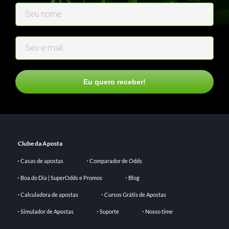
Eu quero receber!
Clube da Aposta
Casas de apostas
Comparador de Odds
Boa do Dia | SuperOdds e Promos
Blog
Calculadora de apostas
Cursos Grátis de Apostas
Simulador de Apostas
Suporte
Nosso time