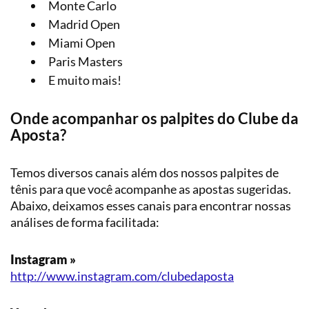
Monte Carlo
Madrid Open
Miami Open
Paris Masters
E muito mais!
Onde acompanhar os palpites do Clube da
Aposta?
Temos diversos canais além dos nossos palpites de
tênis para que você acompanhe as apostas sugeridas.
Abaixo, deixamos esses canais para encontrar nossas
análises de forma facilitada:
Instagram »
http://www.instagram.com/clubedaposta