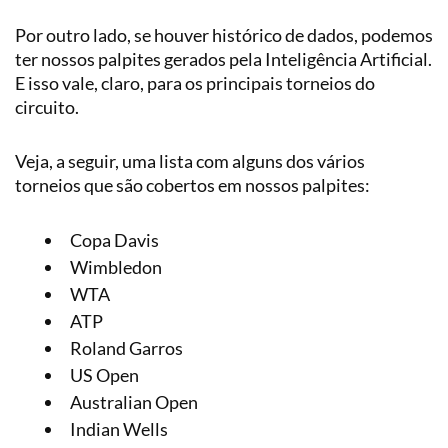
Por outro lado, se houver histórico de dados, podemos
ter nossos palpites gerados pela Inteligência Artificial.
E isso vale, claro, para os principais torneios do
circuito.
Veja, a seguir, uma lista com alguns dos vários
torneios que são cobertos em nossos palpites:
Copa Davis
Wimbledon
WTA
ATP
Roland Garros
US Open
Australian Open
Indian Wells