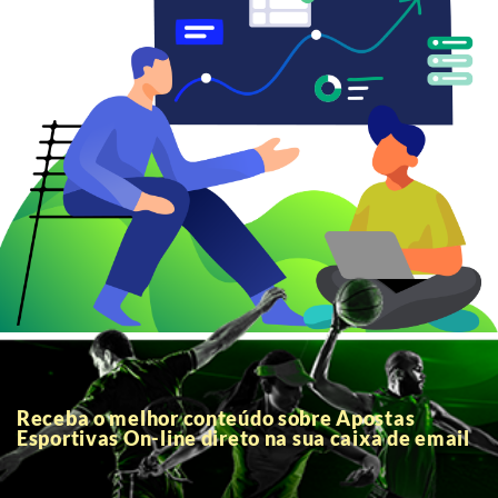
Receba o melhor conteúdo sobre Apostas
Esportivas On-line direto na sua caixa de email