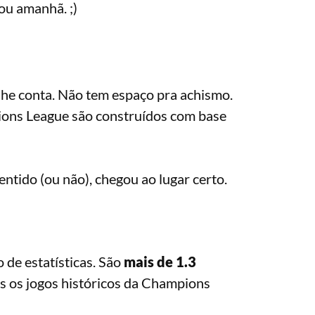
ou amanhã. ;)
lhe conta. Não tem espaço pra achismo.
mpions League são construídos com base
entido (ou não), chegou ao lugar certo.
 de estatísticas. São
mais de 1.3
s os jogos históricos da Champions