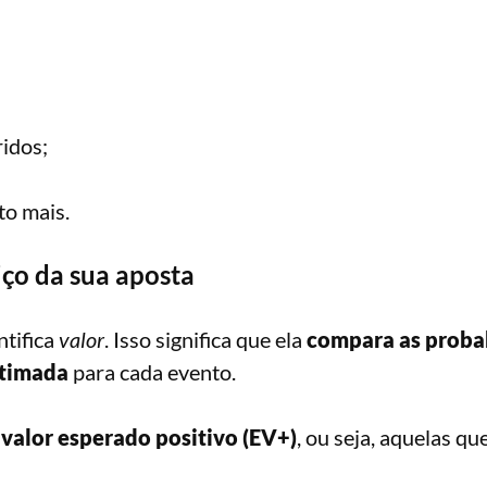
idos;
;
to mais.
viço da sua aposta
ntifica
valor
. Isso significa que ela
compara as probab
stimada
para cada evento.
m
valor esperado positivo (EV+)
, ou seja, aquelas qu