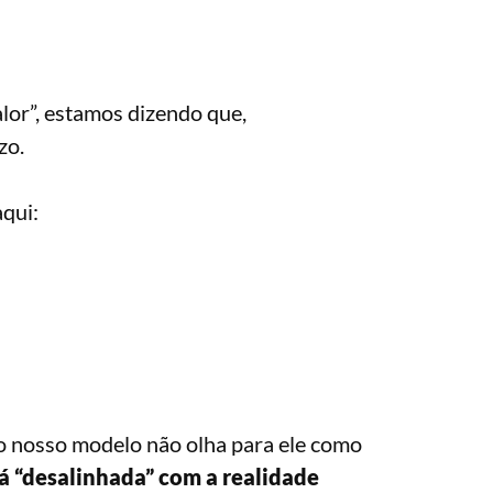
lor”, estamos dizendo que,
zo.
qui:
s o nosso modelo não olha para ele como
tá “desalinhada” com a realidade