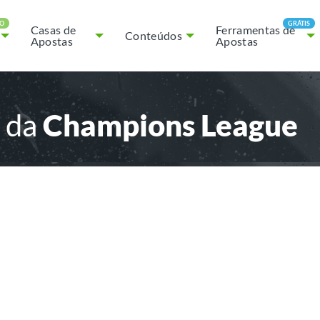
O
GRÁTIS
Casas de
Ferramentas de
Conteúdos
Apostas
Apostas
squisar por
Palpites
Conteúdos
Casas de Ap
s da
Champions League
quisas populares:
/
como apostar na bet365
como fazer o cadastr
/
/
egram tips
melhores casas de apostas
cursos