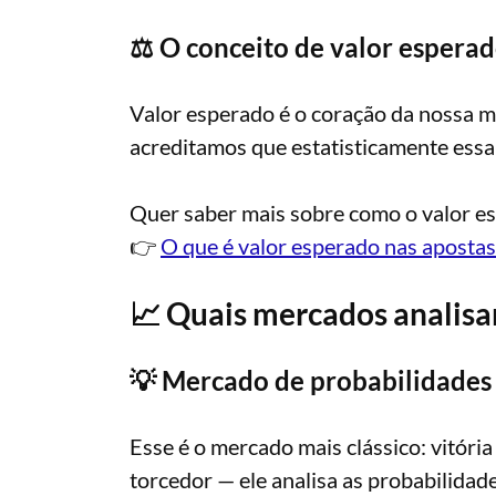
⚖ O conceito de valor esperad
Valor esperado é o coração da nossa 
acreditamos que estatisticamente essa 
Quer saber mais sobre como o valor es
👉
O que é valor esperado nas apostas
📈 Quais mercados analisa
💡 Mercado de probabilidades 
Esse é o mercado mais clássico: vitóri
torcedor — ele analisa as probabilidad