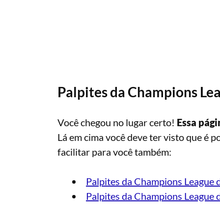
Palpites da Champions Le
Você chegou no lugar certo!
Essa pági
Lá em cima você deve ter visto que é po
facilitar para você também:
Palpites da Champions League d
Palpites da Champions League