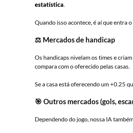
estatística
.
Quando isso acontece, é aí que entra o 
⚖ Mercados de handicap
Os handicaps nivelam os times e criam
compara com o oferecido pelas casas.
Se a casa está oferecendo um +0.25 qua
🎯 Outros mercados (gols, escan
Dependendo do jogo, nossa IA também