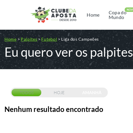
NOV
Copa do
Home
Mundo
Pe
Home
>
Palpites
>
Futebol
>
Liga dos Campeões
Eu quero ver os palpite
Pes
tel
TODOS
HOJE
AMANHÃ
Nenhum resultado encontrado