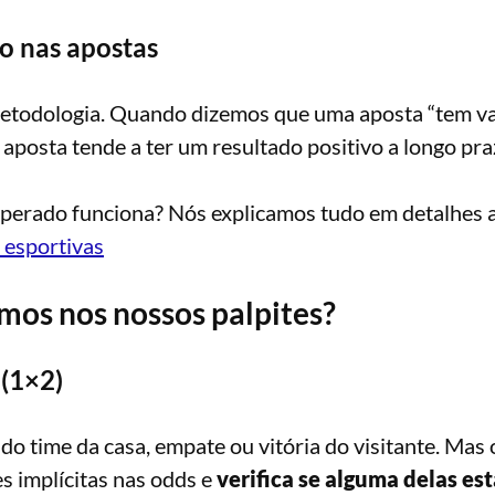
o nas apostas
metodologia. Quando dizemos que uma aposta “tem va
aposta tende a ter um resultado positivo a longo pra
perado funciona? Nós explicamos tudo em detalhes a
 esportivas
mos nos nossos palpites?
(1×2)
a do time da casa, empate ou vitória do visitante. Ma
es implícitas nas odds e
verifica se alguma delas es