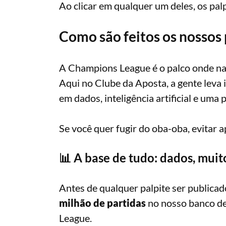
Ao clicar em qualquer um deles, os pal
Como são feitos os nossos
A Champions League é o palco onde nas
Aqui no Clube da Aposta, a gente leva 
em dados, inteligência artificial e uma
Se você quer fugir do oba-oba, evitar 
📊 A base de tudo: dados, muit
Antes de qualquer palpite ser publicado
milhão de partidas
no nosso banco de 
League.