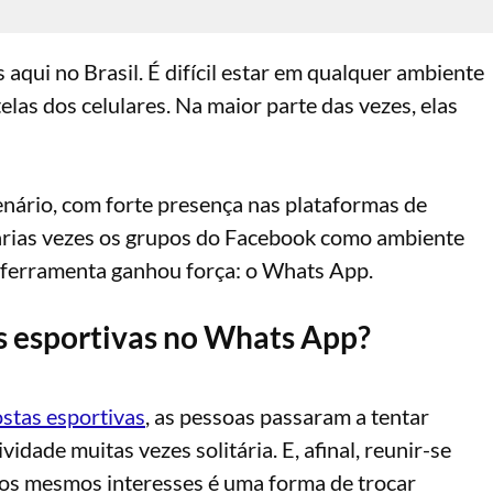
 aqui no Brasil. É difícil estar em qualquer ambiente
las dos celulares. Na maior parte das vezes, elas
nário, com forte presença nas plataformas de
árias vezes os grupos do Facebook como ambiente
 ferramenta ganhou força: o Whats App.
s esportivas no Whats App?
stas esportivas
, as pessoas passaram a tentar
idade muitas vezes solitária. E, afinal, reunir-se
s mesmos interesses é uma forma de trocar