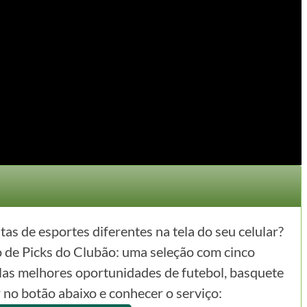
as de esportes diferentes na tela do seu celular?
de Picks do Clubão: uma seleção com cinco
las melhores oportunidades de futebol, basquete
r no botão abaixo e conhecer o serviço: