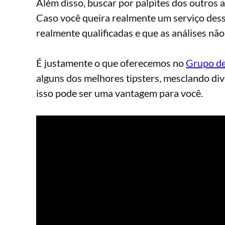
Além disso, buscar por palpites dos outros
Caso você queira realmente um serviço desse
realmente qualificadas e que as análises não
É justamente o que oferecemos no
Grupo de
alguns dos melhores tipsters, mesclando di
isso pode ser uma vantagem para você.