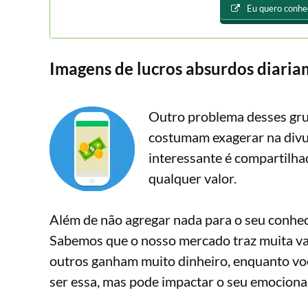
Eu quero conhec
Imagens de lucros absurdos diari
Outro problema desses gru
costumam exagerar na divu
interessante é compartilha
qualquer valor.
Além de não agregar nada para o seu conhec
Sabemos que o nosso mercado traz muita var
outros ganham muito dinheiro, enquanto voc
ser essa, mas pode impactar o seu emocional