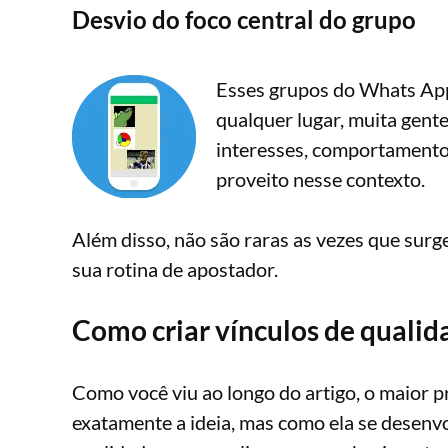
Desvio do foco central do grupo
Esses grupos do Whats App
qualquer lugar, muita gente 
interesses, comportamentos 
proveito nesse contexto.
Além disso, não são raras as vezes que sur
sua rotina de apostador.
Como criar vínculos de qualid
Como você viu ao longo do artigo, o maior
exatamente a ideia, mas como ela se desenvo