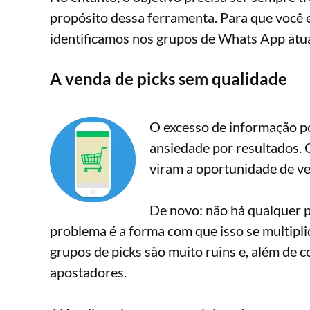
propósito dessa ferramenta. Para que você 
identificamos nos grupos de Whats App atu
A venda de picks sem qualidade
O excesso de informação p
ansiedade por resultados. 
viram a oportunidade de ve
De novo: não há qualquer
problema é a forma com que isso se multipl
grupos de picks são muito ruins e, além de 
apostadores.