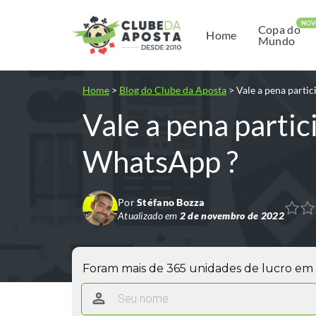
NOV
Copa do
Home
Mundo
Pe
Você está lendo:
Home
>
Blog do Clube da Aposta
Vale a pena participar dos 
>
Vale a pena parti
Vale a pena partic
Pes
tel
WhatsApp ?
Por
Stéfano Bozza
Atualizado em
2 de novembro de 2022
Foram mais de 365 unidades de lucro em 2